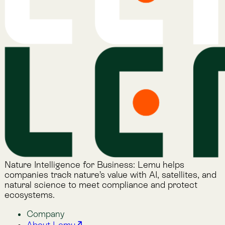
Alphabet Soup
Lemu Docs
Lemu on LinkedIn
Read More
The Lemu Gazette
Alphabet Soup
Lemu Docs
Lemu on LinkedIn
2026 © Lemu Global, Ltd. (CC) BY-NC-SA. You have
reached the end of the internet.