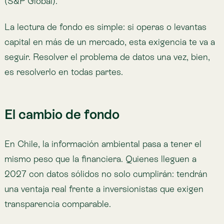
About the author
Lemu
Technology for the ecology of our economy.
View profile
Updated on Jun 25, 2026
Share
Share to X
Share to Facebook
Copy link
Share to Linkedin
Copied
Related posts
Lemu Launches Atlas 1.0 on Earth Day