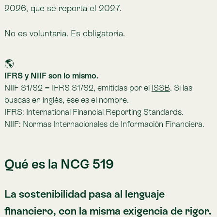
Qué es la NCG 519
La sostenibilidad pasa al lenguaje
financiero, con la misma exigencia de rigor.
La norma no parte de cero. La NCG N°519 no
reemplaza la N°461, solo la modifica para incorporar
dos estándares internacionales:
NIIF S1
— riesgos y oportunidades de
sostenibilidad materiales para el negocio.
Ejemplo: un banco que financia proyectos
expuestos a deforestación o degradación
de ecosistemas debe declarar cómo eso
podría traducirse en riesgo crediticio y