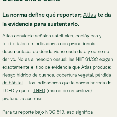
listos para sustentar tus divulgaciones de NIIF S2,
sin
cambiar las herramientas que ya usas.
La NCG 461 además exige cumplir las métricas
SASB
de cada industria. Ahí Atlas también aporta:
contexto de estrés hídrico de cuenca, riesgos de uso
de suelo (poblaciones cercanas, proximidad a áreas
protegidas), detección de deforestación y
presencia
de especies amenazadas
o en
Lista Roja
.
No reemplazamos a tu equipo de sostenibilidad ni a tu
auditor. Les damos la capa de evidencia que hoy falta.