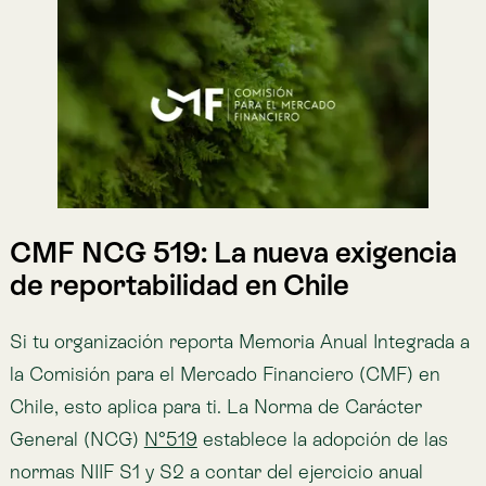
CMF NCG 519: La nueva exigencia
de reportabilidad en Chile
Si tu organización reporta Memoria Anual Integrada a
la Comisión para el Mercado Financiero (CMF) en
Chile, esto aplica para ti. La Norma de Carácter
General (NCG)
N°519
establece la adopción de las
normas NIIF S1 y S2 a contar del ejercicio anual
2026, que se reporta el 2027.
No es voluntaria. Es obligatoria.
🌎
IFRS y NIIF son lo mismo.
NIIF S1/S2 = IFRS S1/S2, emitidas por el
ISSB
. Si las
buscas en inglés, ese es el nombre.
IFRS: International Financial Reporting Standards.
NIIF: Normas Internacionales de Información Financiera.