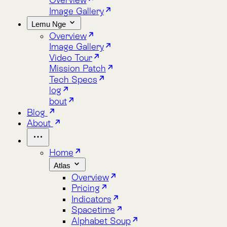
Lemu Nge
Overview
Image Gallery
Video Tour
Mission Patch
Tech Specs
log
bout
Blog
About
Home
Atlas
Overview
Pricing
Indicators
Spacetime
Alphabet Soup
Explore Atlas
Request a Demo
Lemu Nge
Overview