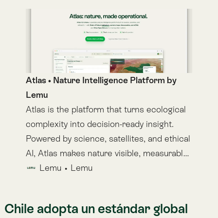
entrada de Chile a un mismo estándar global — las
NIIF S1/S2 del ISSB — que distintos países están
adoptando bajo sus propios nombres y reguladores:
México
— la CNBV implementó NIIF S1/S2; el
primer reporte obligatorio fue en 2026, con
datos del ejercicio 2025.
Brasil
— la CVM avanza hacia divulgaciones
alineadas a
ISSB
para empresas listadas, con
implementación por fases.
Unión Europea
— la
CSRD
usa su propio marco
(
ESRS
, con doble materialidad), pero diseñado
para ser interoperable con ISSB.
Reino Unido
— los UK SRS S1/S2, basados en
las NIIF, ya están publicados (febrero 2026); S2
pasa a obligatorio en 2027 para empresas