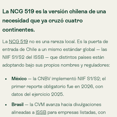
listadas.
Muchos más
— Colombia, Australia, Japón,
Canadá y otros avanzan en la misma dirección.
Para enero de 2026, 21 jurisdicciones ya habían
adoptado estos estándares — de forma voluntaria u
obligatoria — y una docena más prepara su entrada
(S&P Global).
La lectura de fondo es simple: si operas o levantas
capital en más de un mercado, esta exigencia te va a
seguir. Resolver el problema de datos una vez, bien,
es resolverlo en todas partes.
El cambio de fondo