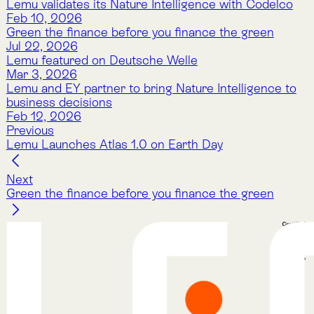
Contact Us
Legal Notice
Cookie Policy
Privacy Policy
Terms & Conditions
Services
Atlas
Atlas Indicators
Lemu Nge
Schedule a Demo
Read More
The Lemu Gazette
Alphabet Soup
Lemu Docs
Lemu on LinkedIn
Services
Atlas
Atlas Indicators
Lemu Nge
Schedule a Demo
Read More
The Lemu Gazette