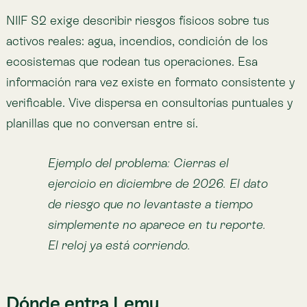
La norma define qué reportar;
Atlas
te da
la evidencia para sustentarlo.
Atlas convierte señales satelitales, ecológicas y
territoriales en indicadores con procedencia
documentada: de dónde viene cada dato y cómo se
derivó. No es alineación casual: las NIIF S1/S2 exigen
exactamente el tipo de evidencia que Atlas produce:
riesgo hídrico de cuenca
,
cobertura vegetal
,
pérdida
de hábitat
— los indicadores que la norma hereda del
TCFD y que el
TNFD
(marco de naturaleza)
profundiza aún más.
Para tu reporte bajo NCG 519, eso significa
indicadores
de riesgo físico —
agua
, incendios,
condición y extensión de ecosistemas,
pérdida de
bosque
— sobre las zonas donde realmente operas,