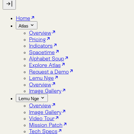
Indicators
Spacetime
Alphabet Soup
Explore Atlas
Request a Demo
Lemu Nge
Overview
Image Gallery
Lemu Nge
Overview
Image Gallery
Video Tour
Mission Patch
Tech Specs
log
bout
Blog
About
Atlas
CMF NCG 519: La nueva