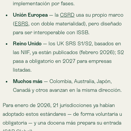
En Chile, la información ambiental pasa a tener el
mismo peso que la financiera. Quienes lleguen a
2027 con datos sólidos no solo cumplirán: tendrán
una ventaja real frente a inversionistas que exigen
transparencia comparable.
La pregunta es si vas a llegar con datos defendibles o
improvisando.
¿Quieres ver los indicadores de riesgo físico sobre
tus propias operaciones?
Conversemos sobre Atlas