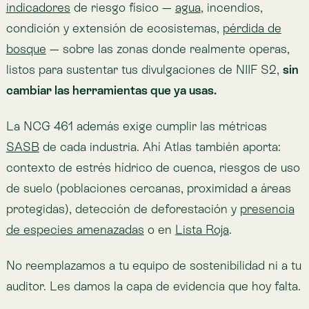
Atlas • Nature Intelligence Platform by
Lemu
Atlas is the platform that turns ecological
complexity into decision-ready insight.
Powered by science, satellites, and ethical
AI, Atlas makes nature visible, measurable,
and actionable at scale — from risk
Lemu
Lemu
management, through financial disclosure,
to conservation planning.
Chile adopta un estándar global
La NCG 519 es la versión chilena de una
necesidad que ya cruzó cuatro
continentes.
La
NCG 519
no es una rareza local. Es la puerta de