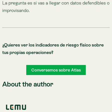
Apr 22, 2026
Atlas 1.0 dice Hola Mundo: Una Nueva Infraestructura
Digital para la Naturaleza
Mar 12, 2026
Lemu validates its Nature Intelligence with Codelco
Feb 10, 2026
Green the finance before you finance the green
Jul 22, 2026
Lemu featured on Deutsche Welle
Mar 3, 2026
Lemu and EY partner to bring Nature Intelligence to
business decisions
Feb 12, 2026
Previous
Lemu Launches Atlas 1.0 on Earth Day
Next
Green the finance before you finance the green