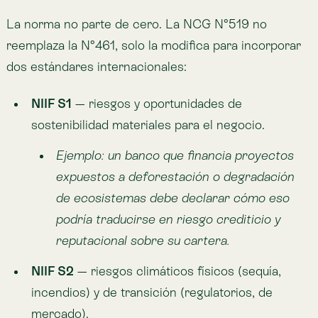
reputacional sobre su cartera.
NIIF S2
— riesgos climáticos físicos (sequía,
incendios) y de transición (regulatorios, de
mercado).
Ejemplo: una minera en zona de estrés
hídrico debe reportar cómo la disponibilidad
de agua expone su operación y sus
proyectos.
Ambos siguen los cuatro pilares del
TCFD
:
Gobernanza, Estrategia, Gestión de Riesgos, y Metas
e Indicadores.
A quién aplica y cuándo